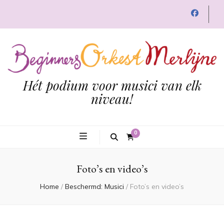
Hét podium voor musici van elk
niveau!
0
Foto’s en video’s
Home
/
Beschermd: Musici
/
Foto’s en video’s