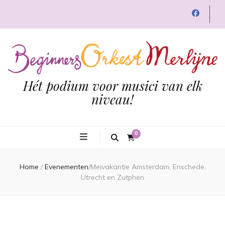
Hét podium voor musici van elk
niveau!
0
Home
/
Evenementen
/
Meivakantie Amsterdam, Enschede,
Utrecht en Zutphen