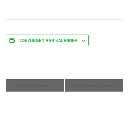
TOEVOEGEN AAN KALENDER
Evenement
Repetitie Almere
Repetitie Enschede
Navigatie