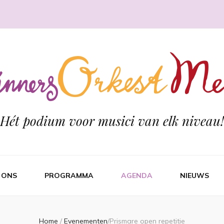
Hét podium voor musici van elk niveau!
 ONS
PROGRAMMA
AGENDA
NIEUWS
Home
/
Evenementen
/
Prismare open repetitie