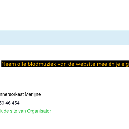
Neem alle bladmuziek van de website mee én je e
nnersorkest Merlijne
59 46 454
jk de site van Organisator