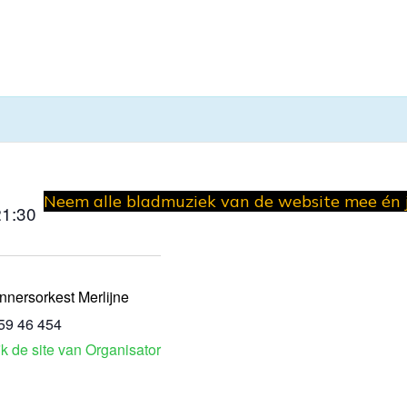
Neem alle bladmuziek van de website mee én 
21:30
nnersorkest Merlijne
59 46 454
jk de site van Organisator