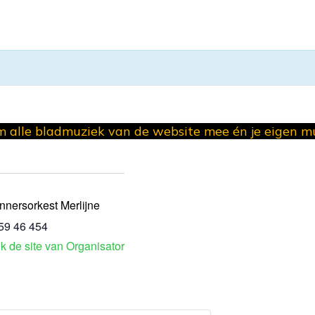
 alle bladmuziek van de website mee én je eigen 
nnersorkest Merlijne
59 46 454
jk de site van Organisator