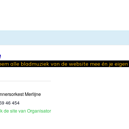
e
em alle bladmuziek van de website mee én je eige
nnersorkest Merlijne
59 46 454
jk de site van Organisator