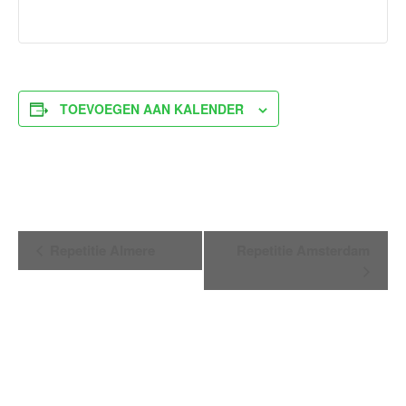
TOEVOEGEN AAN KALENDER
Evenement
Repetitie Almere
Repetitie Amsterdam
Navigatie