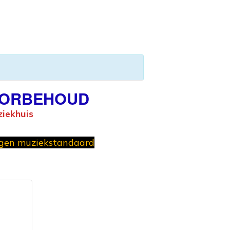
VOORBEHOUD
ziekhuis
igen muziekstandaard