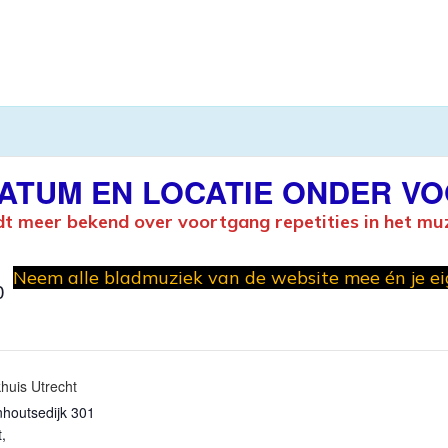
ht DATUM EN LOCATIE ONDER 
dt meer bekend over voortgang repetities in het mu
Neem alle bladmuziek van de website mee én je e
0
huis Utrecht
houtsedijk 301
t
,