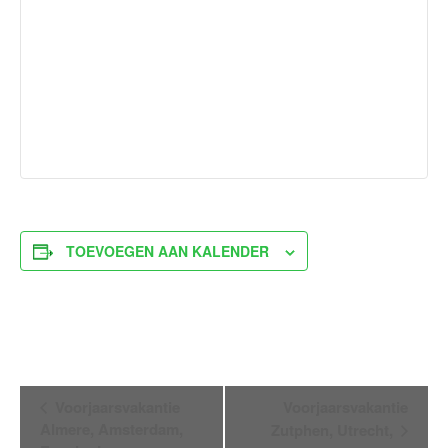
TOEVOEGEN AAN KALENDER
Evenement
Voorjaarsvakantie
Voorjaarsvakantie
Navigatie
Almere, Amsterdam,
Zutphen, Utrecht,