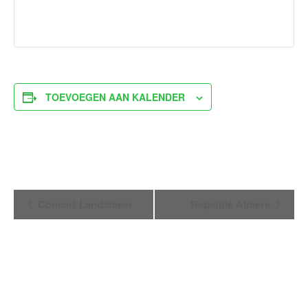
TOEVOEGEN AAN KALENDER
Evenement
Concert Landsmeer
Repetitie Almere
Navigatie