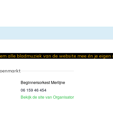
em alle bladmuziek van de website mee én je eigen
roenmarkt
Beginnersorkest Merlijne
06 159 46 454
Bekijk de site van Organisator