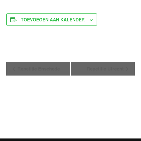
TOEVOEGEN AAN KALENDER
Evenement
Repetitie Enschede
Repetitie Utrecht
Navigatie