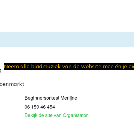
Neem alle bladmuziek van de website mee én je e
0
roenmarkt
Beginnersorkest Merlijne
06 159 46 454
Bekijk de site van Organisator