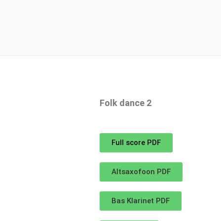
Folk dance 2
Full score PDF
Altsaxofoon PDF
Bas Klarinet PDF