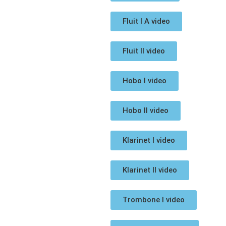
Fluit I A video
Fluit II video
Hobo I video
Hobo II video
Klarinet I video
Klarinet II video
Trombone I video