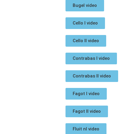
Bugel video
Cello I video
Cello II video
Contrabas I video
Contrabas II video
Fagot I video
Fagot II video
Fluit nI video