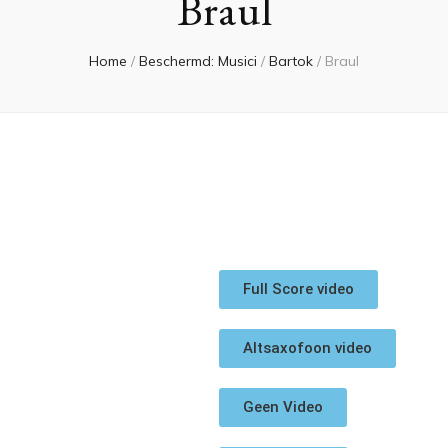
Braul
Home
/
Beschermd: Musici
/
Bartok
/
Braul
Full Score video
Altsaxofoon video
Geen Video