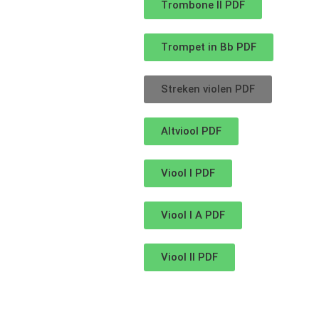
Trombone II PDF
Trompet in Bb PDF
Streken violen PDF
Altviool PDF
Viool I PDF
Viool I A PDF
Viool II PDF