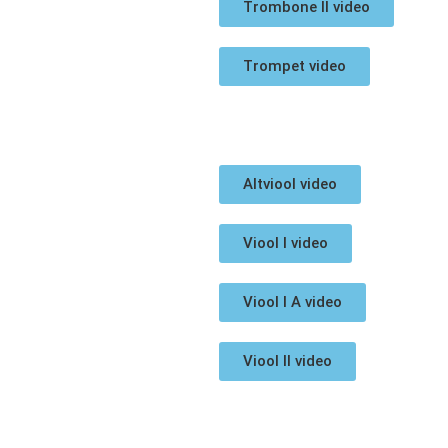
Trombone II video
Trompet video
Altviool video
Viool I video
Viool I A video
Viool II video