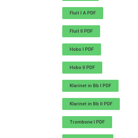
Fluit I A PDF
Fluit II PDF
Hobo I PDF
Hobo II PDF
Klarinet in Bb I PDF
Klarinet in Bb II PDF
Trombone I PDF