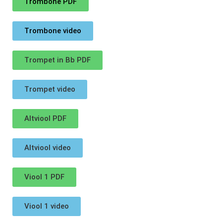
Trombone PDF
Trombone video
Trompet in Bb PDF
Trompet video
Altviool PDF
Altviool video
Viool 1 PDF
Viool 1 video