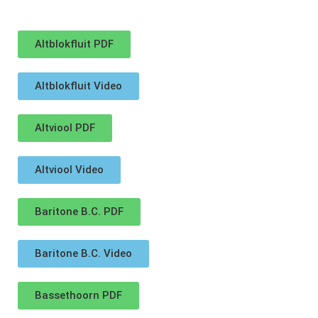
Altblokfluit PDF
Altblokfluit Video
Altviool PDF
Altviool Video
Baritone B.C. PDF
Baritone B.C. Video
Bassethoorn PDF