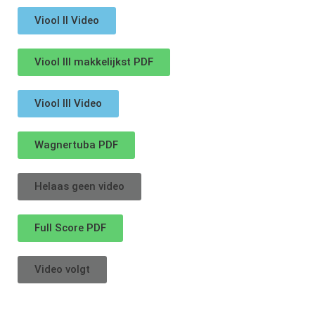
Viool II Video
Viool III makkelijkst PDF
Viool III Video
Wagnertuba PDF
Helaas geen video
Full Score PDF
Video volgt