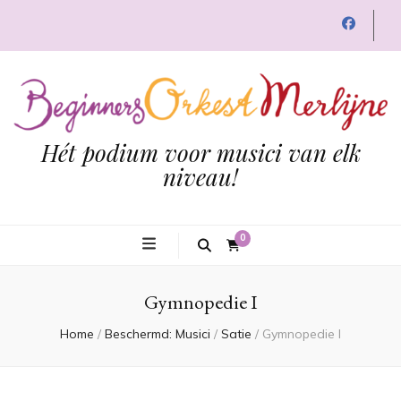
Hét podium voor musici van elk
niveau!
0
Gymnopedie I
Home
/
Beschermd: Musici
/
Satie
/
Gymnopedie I