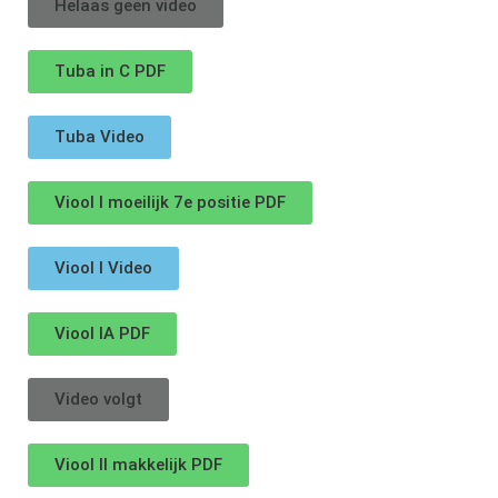
Helaas geen video
Tuba in C PDF
Tuba Video
Viool I moeilijk 7e positie PDF
Viool I Video
Viool IA PDF
Video volgt
Viool II makkelijk PDF