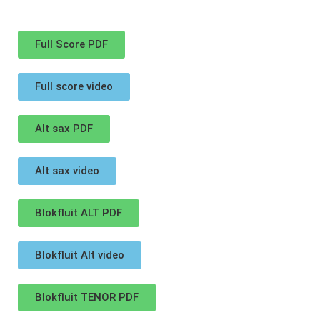
Full Score PDF
Full score video
Alt sax PDF
Alt sax video
Blokfluit ALT PDF
Blokfluit Alt video
Blokfluit TENOR PDF