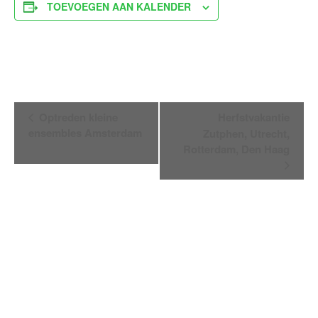
TOEVOEGEN AAN KALENDER
Evenement
Optreden kleine
Herfstvakantie
Navigatie
ensembles Amsterdam
Zutphen, Utrecht,
Rotterdam, Den Haag