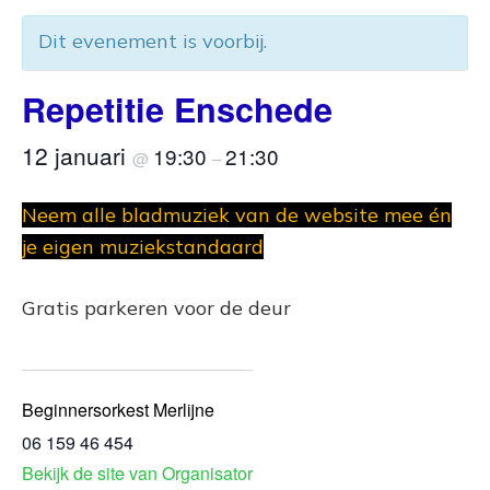
Dit evenement is voorbij.
Repetitie Enschede
12 januari
19:30
21:30
@
–
Neem alle bladmuziek van de website mee én
je eigen muziekstandaard
Gratis parkeren voor de deur
Beginnersorkest Merlijne
06 159 46 454
Bekijk de site van Organisator