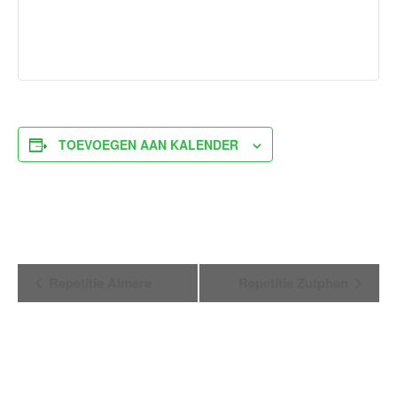
TOEVOEGEN AAN KALENDER
Evenement
Repetitie Almere
Repetitie Zutphen
Navigatie